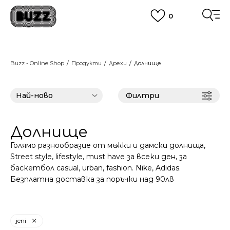
0
ПОРЪЧАЙТЕ ПО ТЕЛЕФОНА
+359 2 4928 699
ВИЖ ПОВЕЧЕ
CLICK AND COLLECT
Вземи поръчката си от наш магазин
Buzz - Online Shop
Продукти
Дрехи
Долнищe
ВИЖ ПОВЕЧЕ
Филтри
Долнищe
Голямо разнообразие от мъжки и дамски долнища,
Street style, lifestyle, must have за всеки ден, за
баскетбол casual, urban, fashion. Nike, Adidas.
Безплатна доставка за поръчки над 90лв
jeni