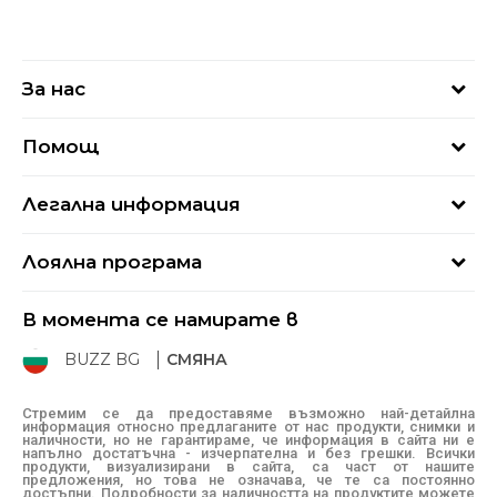
За нас
За нас
Помощ
Кариери
Най-често задавани въпроси
Магазини
Легална информация
Как да купя
Блог
Условия за ползване
Връщане
+359 2 4928 699
Лоялна програма
Политика за поверителност
Условия за доставка
online@buzzsneakers.bg
Sport&Bonus
Бисквитки
Как да подам сигнал?
В момента се намирате в
Sport&Bonus - регистрация
Oплаквания
Състояние на поръчката
BUZZ BG
СМЯНА
BUZZ Mарки
Рекламации
КЗП
Стремим се да предоставяме възможно най-детайлна
информация относно предлаганите от нас продукти, снимки и
Условия за покупка
наличности, но не гарантираме, че информация в сайта ни е
напълно достатъчна - изчерпателна и без грешки. Всички
Условия за връщане
продукти, визуализирани в сайта, са част от нашите
предложения, но това не означава, че те са постоянно
достъпни. Подробности за наличността на продуктите можете