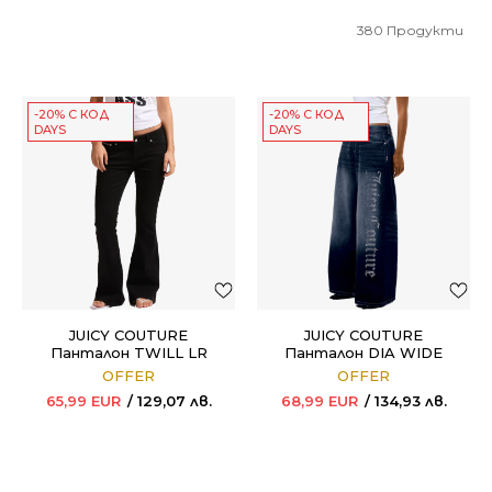
380
Продукти
-20% С КОД
-20% С КОД
DAYS
DAYS
JUICY COUTURE
JUICY COUTURE
Панталон TWILL LR
Панталон DIA WIDE
FLARE
LEG
OFFER
OFFER
65,99
EUR
129,07
лв.
68,99
EUR
134,93
лв.