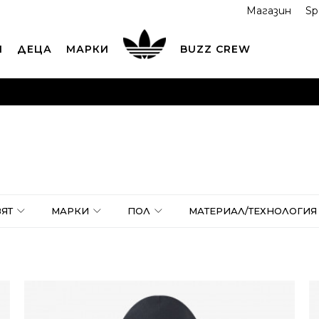
Магазин
Sp
И
ДЕЦА
МАРКИ
BUZZ CREW
ОРЪЧАЙТЕ ПО ТЕЛЕФОНА
+359 2 4928 699
ВИЖ ПОВЕЧ
ND COLLECT
Вземи поръчката си от наш магазин
ВИ
ЯТ
МАРКИ
ПОЛ
МАТЕРИАЛ/ТЕХНОЛОГИЯ