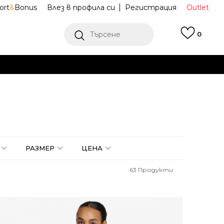
ort
&
Bonus
Влез в профила си
Регистрация
Outlet
Търсене
0
Е
Ж ПОВЕЧЕ
РАЗМЕР
ЦЕНА
63
Продукти