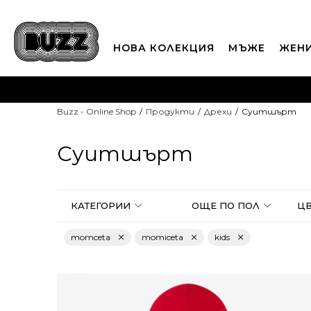
НОВА КОЛЕКЦИЯ
МЪЖЕ
ЖЕН
П
Buzz - Online Shop
Продукти
Дрехи
Суитшърт
CLICK A
Суитшърт
КАТЕГОРИИ
OЩЕ ПО ПОЛ
ЦВ
momceta
momiceta
kids