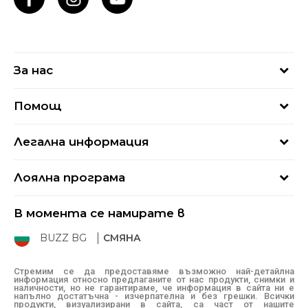
За нас
За нас
Помощ
Кариери
Най-често задавани въпроси
Магазини
Легална информация
Как да купя
Блог
Условия за ползване
Връщане
+359 2 4928 699
Лоялна програма
Политика за поверителност
Условия за доставка
online@buzzsneakers.bg
Sport&Bonus
Бисквитки
Как да подам сигнал?
В момента се намирате в
Sport&Bonus - регистрация
Oплаквания
Състояние на поръчката
BUZZ BG
СМЯНА
BUZZ Mарки
Рекламации
КЗП
Стремим се да предоставяме възможно най-детайлна
информация относно предлаганите от нас продукти, снимки и
Условия за покупка
наличности, но не гарантираме, че информация в сайта ни е
напълно достатъчна - изчерпателна и без грешки. Всички
Условия за връщане
продукти, визуализирани в сайта, са част от нашите