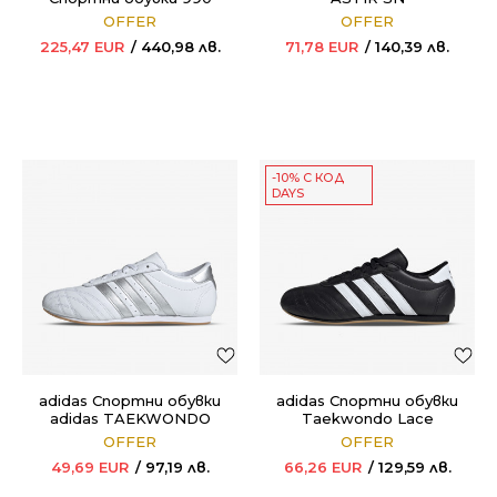
OFFER
OFFER
225,47
EUR
440,98
лв.
71,78
EUR
140,39
лв.
-10% С КОД
DAYS
adidas Спортни обувки
adidas Спортни обувки
adidas TAEKWONDO
Taekwondo Lace
LACE W
OFFER
OFFER
49,69
EUR
97,19
лв.
66,26
EUR
129,59
лв.