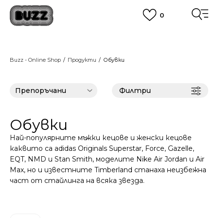
0
ПОРЪЧАЙТЕ ПО ТЕЛЕФОНА
+359 2 4928 699
ВИЖ ПОВЕЧЕ
CLICK AND COLLECT
Вземи поръчката си от наш магазин
Buzz - Online Shop
Продукти
Обувки
ВИЖ ПОВЕЧЕ
Филтри
Обувки
Най-популярните мъжки кецове и женски кецове
каквито са adidas Originals Superstar, Force, Gazelle,
EQT, NMD и Stan Smith, моделите Nike Air Jordan и Air
Max, но и известните Timberland станаха неизбежна
част от стайлинга на всяка звезда.