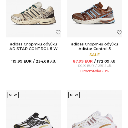
adidas Спортни обувки
adidas Спортни обувки
ADISTAR CONTROL 5 W
Adistar Control 5
SALE
119,99
EUR
234,68
лв.
87,99
EUR
172,09
лв.
109,99
EUR
215,12
лв.
Отстъпка
20
%
NEW
NEW