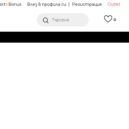
ort
&
Bonus
Влез в профила си
Регистрация
Outlet
Търсене
0
Е
Ж ПОВЕЧЕ
E Спортни
MR530SNC
Известие за намаление
ена (ПЦД):
129,99
EUR
254,24
лв.