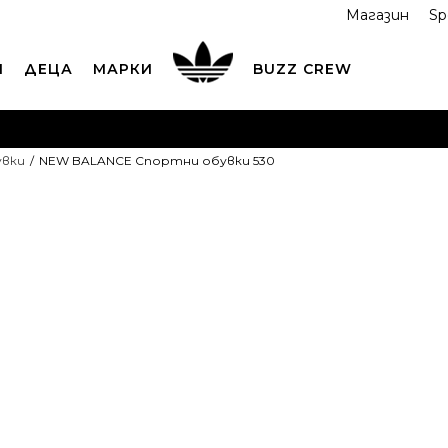
Магазин
Sp
И
ДЕЦА
МАРКИ
BUZZ CREW
ОРЪЧАЙТЕ ПО ТЕЛЕФОНА
+359 2 4928 699
ВИЖ ПОВЕЧ
увки
NEW BALANCE Спортни обувки 530
ND COLLECT
Вземи поръчката си от наш магазин
ВИ
NEW BALANC
обувки 530
129,99
EUR
254,24
лв.
Препоръчителна ц