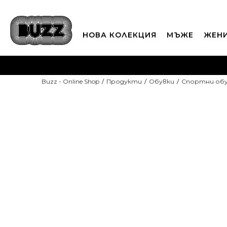
НОВА КОЛЕКЦИЯ
МЪЖЕ
ЖЕН
П
Buzz - Online Shop
Продукти
Обувки
Спортни об
CLICK A
NEW