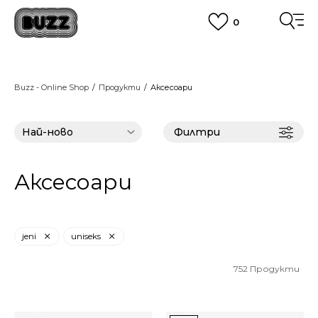
0
ПОРЪЧАЙТЕ ПО ТЕЛЕФОНА
+359 2 4928 699
ВИЖ ПОВЕЧЕ
CLICK AND COLLECT
Вземи поръчката си от наш магазин
Buzz - Online Shop
Продукти
Аксесоари
ВИЖ ПОВЕЧЕ
Филтри
Аксесоари
jeni
uniseks
752
Продукти