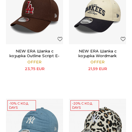
NEW ERA Шапка с
NEW ERA Шапка с
козирка Outline Script E-
козирка Wordmark
Frame 9FORTY
9FORTY MC
OFFER
OFFER
23,75
EUR
21,59
EUR
-10% С КОД
-20% С КОД
DAYS
DAYS