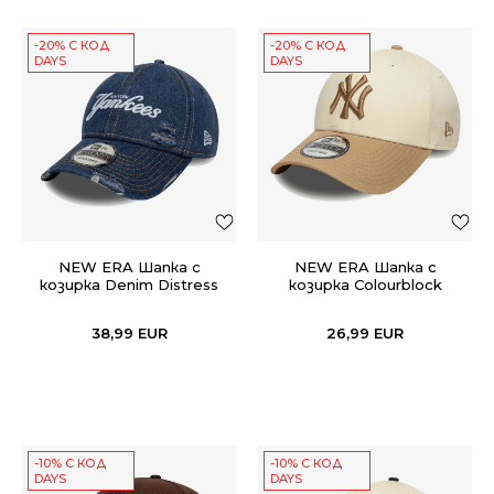
-20% С КОД
-20% С КОД
DAYS
DAYS
NEW ERA Шапка с
NEW ERA Шапка с
козирка Denim Distress
козирка Colourblock
9TWENTY
9FORTY
38,99
EUR
26,99
EUR
-10% С КОД
-10% С КОД
DAYS
DAYS