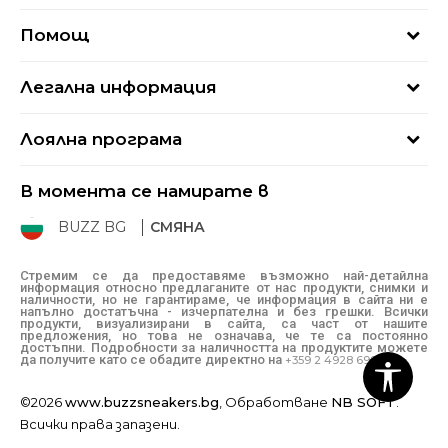
За нас
Помощ
Кариери
Най-често задавани въпроси
Магазини
Легална информация
Как да купя
Блог
Условия за ползване
Връщане
+359 2 4928 699
Лоялна програма
Политика за поверителност
Условия за доставка
online@buzzsneakers.bg
Sport&Bonus
Бисквитки
Как да подам сигнал?
В момента се намирате в
Sport&Bonus - регистрация
Oплаквания
Състояние на поръчката
BUZZ BG
СМЯНА
BUZZ Mарки
Рекламации
КЗП
Стремим се да предоставяме възможно най-детайлна
информация относно предлаганите от нас продукти, снимки и
Условия за покупка
наличности, но не гарантираме, че информация в сайта ни е
напълно достатъчна - изчерпателна и без грешки. Всички
Условия за връщане
продукти, визуализирани в сайта, са част от нашите
предложения, но това не означава, че те са постоянно
достъпни. Подробности за наличността на продуктите можете
да получите като се обадите директно на
+359 2 4928 699
©2026
www.buzzsneakers.bg
, Обработване
NB SOFT
.
Всички права запазени.