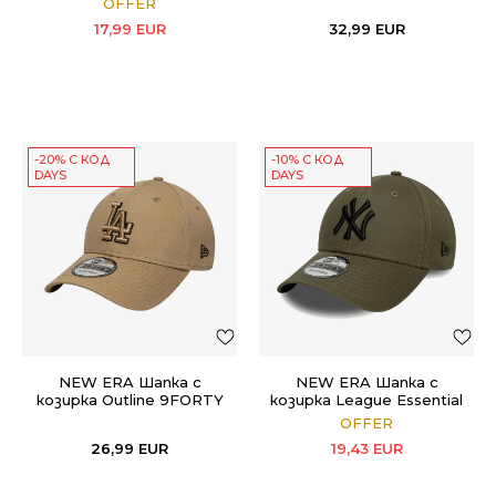
OFFER
17,99
EUR
32,99
EUR
-20% С КОД
-10% С КОД
DAYS
DAYS
NEW ERA Шапка с
NEW ERA Шапка с
козирка Outline 9FORTY
козирка League Essential
9FORTY
OFFER
26,99
EUR
19,43
EUR