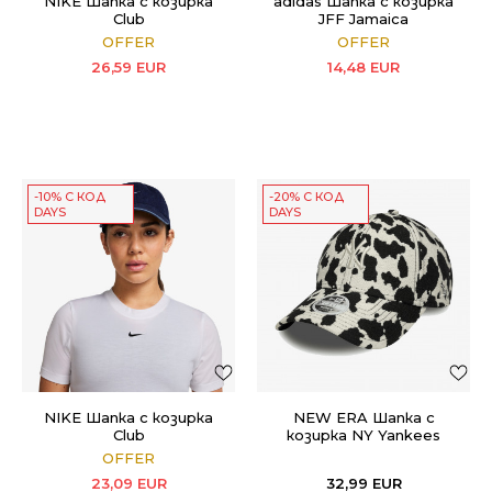
NIKE Шапка с козирка
adidas Шапка с козирка
Club
JFF Jamaica
OFFER
OFFER
26,59
EUR
14,48
EUR
-10% С КОД
-20% С КОД
DAYS
DAYS
NIKE Шапка с козирка
NEW ERA Шапка с
Club
козирка NY Yankees
MLB Cow Midi 9FORTY
OFFER
23,09
EUR
32,99
EUR