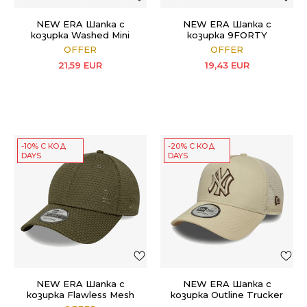
NEW ERA Шапка с
NEW ERA Шапка с
козирка Washed Mini
козирка 9FORTY
9TWENTY
OFFER
OFFER
21,59
EUR
19,43
EUR
-10% С КОД
-20% С КОД
DAYS
DAYS
NEW ERA Шапка с
NEW ERA Шапка с
козирка Flawless Mesh
козирка Outline Trucker
9FORT
9FORTY