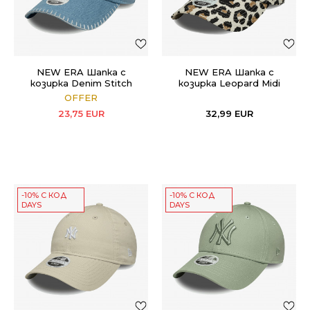
NEW ERA Шапка с
NEW ERA Шапка с
козирка Denim Stitch
козирка Leopard Midi
9TWENTY
9FORTY
OFFER
23,75
EUR
32,99
EUR
-10% С КОД
-10% С КОД
DAYS
DAYS