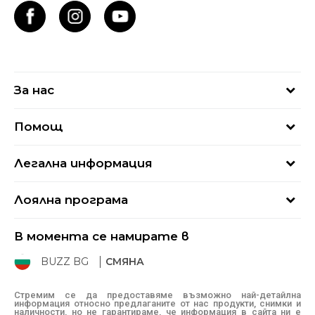
За нас
За нас
Помощ
Кариери
Най-често задавани въпроси
Магазини
Легална информация
Как да купя
Блог
Условия за ползване
Връщане
+359 2 4928 699
Лоялна програма
Политика за поверителност
Условия за доставка
online@buzzsneakers.bg
Sport&Bonus
Бисквитки
Как да подам сигнал?
В момента се намирате в
Sport&Bonus - регистрация
Oплаквания
Състояние на поръчката
BUZZ BG
СМЯНА
BUZZ Mарки
Рекламации
КЗП
Стремим се да предоставяме възможно най-детайлна
информация относно предлаганите от нас продукти, снимки и
Условия за покупка
наличности, но не гарантираме, че информация в сайта ни е