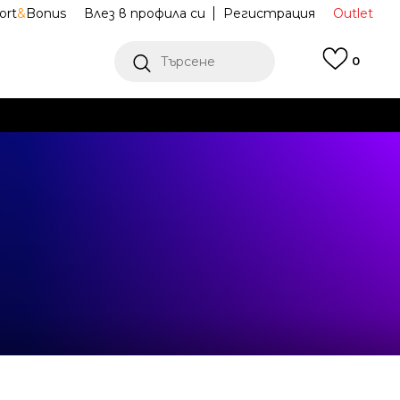
ort
&
Bonus
Влез в профила си
Регистрация
Outlet
Търсене
0
Е
Ж ПОВЕЧЕ