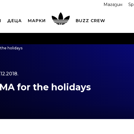
Магазин
Sp
И
ДЕЦА
МАРКИ
BUZZ CREW
ОРЪЧАЙТЕ ПО ТЕЛЕФОНА
+359 2 4928 699
ВИЖ ПОВЕЧ
the holidays
ND COLLECT
Вземи поръчката си от наш магазин
ВИ
.12.2018.
MA for the holidays