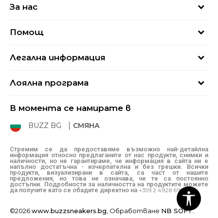
За нас
За нас
Помощ
Кариери
Най-често задавани въпроси
Магазини
Легална информация
Как да купя
Блог
Условия за ползване
Връщане
+359 2 4928 699
Лоялна програма
Политика за поверителност
Условия за доставка
online@buzzsneakers.bg
Sport&Bonus
Бисквитки
Как да подам сигнал?
В момента се намирате в
Sport&Bonus - регистрация
Oплаквания
Състояние на поръчката
BUZZ BG
СМЯНА
BUZZ Mарки
Рекламации
КЗП
Стремим се да предоставяме възможно най-детайлна
информация относно предлаганите от нас продукти, снимки и
Условия за покупка
наличности, но не гарантираме, че информация в сайта ни е
напълно достатъчна - изчерпателна и без грешки. Всички
Условия за връщане
продукти, визуализирани в сайта, са част от нашите
предложения, но това не означава, че те са постоянно
достъпни. Подробности за наличността на продуктите можете
да получите като се обадите директно на
+359 2 4928 699
©2026
www.buzzsneakers.bg
, Обработване
NB SOFT
.