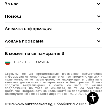
За нас
За нас
Помощ
Кариери
Най-често задавани въпроси
Магазини
Легална информация
Как да купя
Блог
Условия за ползване
Връщане
+359 2 4928 699
Лоялна програма
Политика за поверителност
Условия за доставка
online@buzzsneakers.bg
Sport&Bonus
Бисквитки
Как да подам сигнал?
В момента се намирате в
Sport&Bonus - регистрация
Oплаквания
Състояние на поръчката
BUZZ BG
СМЯНА
BUZZ Mарки
Рекламации
КЗП
Стремим се да предоставяме възможно най-детайлна
информация относно предлаганите от нас продукти, снимки и
Условия за покупка
наличности, но не гарантираме, че информация в сайта ни е
напълно достатъчна - изчерпателна и без грешки. Всички
Условия за връщане
продукти, визуализирани в сайта, са част от нашите
предложения, но това не означава, че те са постоянно
достъпни. Подробности за наличността на продуктите можете
да получите като се обадите директно на
+359 2 4928 699
©2026
www.buzzsneakers.bg
, Обработване
NB SOFT
.