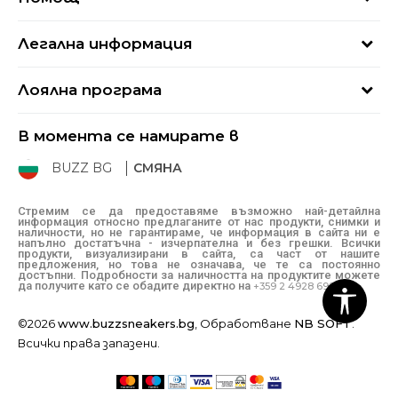
Кариери
Най-често задавани въпроси
Магазини
Легална информация
Как да купя
Блог
Условия за ползване
Връщане
+359 2 4928 699
Лоялна програма
Политика за поверителност
Условия за доставка
online@buzzsneakers.bg
Sport&Bonus
Бисквитки
Как да подам сигнал?
В момента се намирате в
Sport&Bonus - регистрация
Oплаквания
Състояние на поръчката
BUZZ BG
СМЯНА
BUZZ Mарки
Рекламации
КЗП
Стремим се да предоставяме възможно най-детайлна
информация относно предлаганите от нас продукти, снимки и
Условия за покупка
наличности, но не гарантираме, че информация в сайта ни е
напълно достатъчна - изчерпателна и без грешки. Всички
Условия за връщане
продукти, визуализирани в сайта, са част от нашите
предложения, но това не означава, че те са постоянно
достъпни. Подробности за наличността на продуктите можете
да получите като се обадите директно на
+359 2 4928 699
©2026
www.buzzsneakers.bg
, Обработване
NB SOFT
.
Всички права запазени.