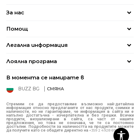
За нас
За нас
Помощ
Кариери
Най-често задавани въпроси
Магазини
Легална информация
Как да купя
Блог
Условия за ползване
Връщане
+359 2 4928 699
Лоялна програма
Политика за поверителност
Условия за доставка
online@buzzsneakers.bg
Sport&Bonus
Бисквитки
Как да подам сигнал?
В момента се намирате в
Sport&Bonus - регистрация
Oплаквания
Състояние на поръчката
BUZZ BG
СМЯНА
BUZZ Mарки
Рекламации
КЗП
Стремим се да предоставяме възможно най-детайлна
информация относно предлаганите от нас продукти, снимки и
Условия за покупка
наличности, но не гарантираме, че информация в сайта ни е
напълно достатъчна - изчерпателна и без грешки. Всички
Условия за връщане
продукти, визуализирани в сайта, са част от нашите
предложения, но това не означава, че те са постоянно
достъпни. Подробности за наличността на продуктите можете
да получите като се обадите директно на
+359 2 4928 699