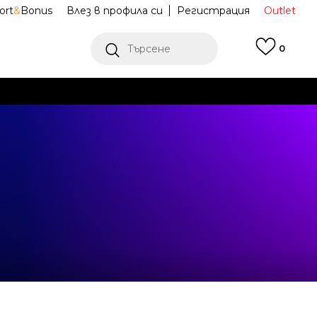
ort
&
Bonus
Влез в профила си
Регистрация
Outlet
Търсене
0
Е
Ж ПОВЕЧЕ