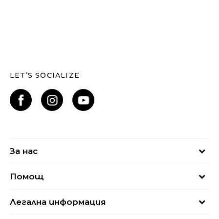
LET’S SOCIALIZE
За нас
За нас
Помощ
Кариери
Най-често задавани въпроси
Магазини
Легална информация
Как да купя
Блог