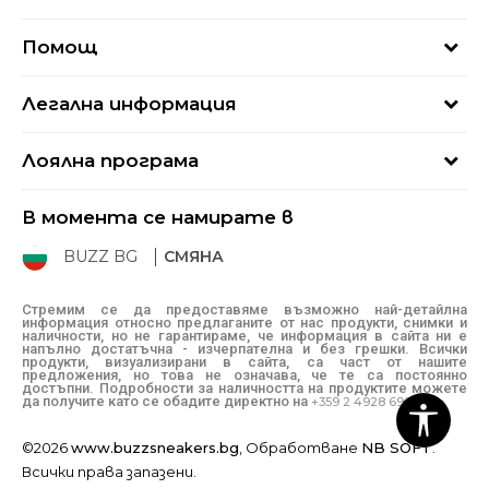
За нас
Помощ
Кариери
Най-често задавани въпроси
Магазини
Легална информация
Как да купя
Блог
Условия за ползване
Връщане
+359 2 4928 699
Лоялна програма
Политика за поверителност
Условия за доставка
online@buzzsneakers.bg
Sport&Bonus
Бисквитки
Как да подам сигнал?
В момента се намирате в
Sport&Bonus - регистрация
Oплаквания
Състояние на поръчката
BUZZ BG
СМЯНА
BUZZ Mарки
Рекламации
КЗП
Стремим се да предоставяме възможно най-детайлна
информация относно предлаганите от нас продукти, снимки и
Условия за покупка
наличности, но не гарантираме, че информация в сайта ни е
напълно достатъчна - изчерпателна и без грешки. Всички
Условия за връщане
продукти, визуализирани в сайта, са част от нашите
предложения, но това не означава, че те са постоянно
достъпни. Подробности за наличността на продуктите можете
да получите като се обадите директно на
+359 2 4928 699
©2026
www.buzzsneakers.bg
, Обработване
NB SOFT
.
Всички права запазени.