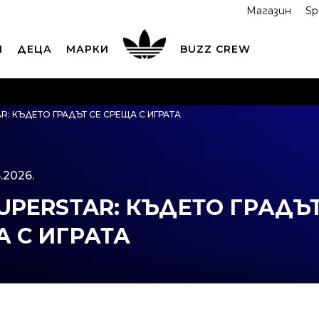
Магазин
Sp
И
ДЕЦА
МАРКИ
BUZZ CREW
ОРЪЧАЙТЕ ПО ТЕЛЕФОНА
+359 2 4928 699
ВИЖ ПОВЕЧ
R: КЪДЕТО ГРАДЪТ СЕ СРЕЩА С ИГРАТА
ND COLLECT
Вземи поръчката си от наш магазин
ВИ
.2026.
SUPERSTAR: КЪДЕТО ГРАДЪ
А С ИГРАТА