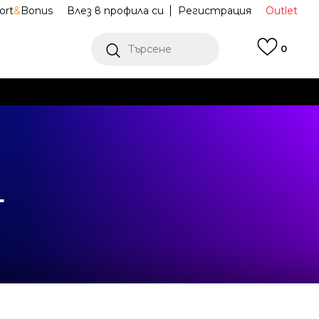
ort
&
Bonus
Влез в профила си
Регистрация
Outlet
Търсене
0
Е
Ж ПОВЕЧЕ
Т