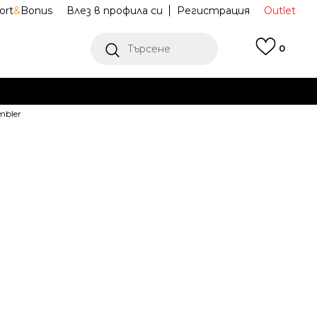
ort
&
Bonus
Влез в профила си
Регистрация
Outlet
Търсене
0
Е
mbler
Ж ПОВЕЧЕ
ИЛКA ЗА ВОДА
100000116456
 ProTour Flip
r
Известие за намаление
ена (ПЦД):
44,99
EUR
87,99
лв.