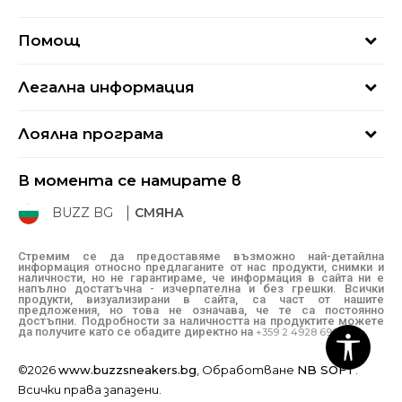
За нас
Помощ
Кариери
Най-често задавани въпроси
Магазини
Легална информация
Как да купя
Блог
Условия за ползване
Връщане
+359 2 4928 699
Лоялна програма
Политика за поверителност
Условия за доставка
online@buzzsneakers.bg
Sport&Bonus
Бисквитки
Как да подам сигнал?
В момента се намирате в
Sport&Bonus - регистрация
Oплаквания
Състояние на поръчката
BUZZ BG
СМЯНА
BUZZ Mарки
Рекламации
КЗП
Стремим се да предоставяме възможно най-детайлна
информация относно предлаганите от нас продукти, снимки и
Условия за покупка
наличности, но не гарантираме, че информация в сайта ни е
напълно достатъчна - изчерпателна и без грешки. Всички
Условия за връщане
продукти, визуализирани в сайта, са част от нашите
предложения, но това не означава, че те са постоянно
достъпни. Подробности за наличността на продуктите можете
да получите като се обадите директно на
+359 2 4928 699
©2026
www.buzzsneakers.bg
, Обработване
NB SOFT
.
Всички права запазени.