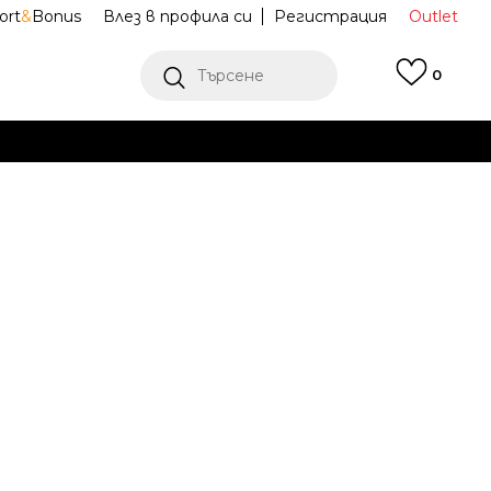
ort
&
Bonus
Влез в профила си
Регистрация
Outlet
Търсене
0
Е
Ж ПОВЕЧЕ
и ANIMAL CR S
KS9437
Известие за намаление
ена (ПЦД):
12,99
EUR
25,41
лв.