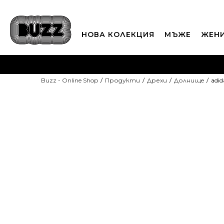
НОВА КОЛЕКЦИЯ
МЪЖЕ
ЖЕН
П
Buzz - Online Shop
Продукти
Дрехи
Долнищe
adid
CLICK A