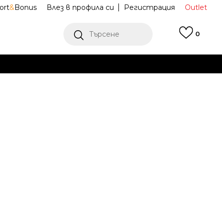
ort
&
Bonus
Влез в профила си
Регистрация
Outlet
Търсене
0
Е
Ж ПОВЕЧЕ
щe Adicolor
IM4542
LT
4XLT
4XL
4XL
XS
XS
S
S
L-T
4XLT
L
XL
XL
2XL
2XL
3XL
3XL
LT
L-T