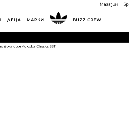
Магазин
Sp
И
ДЕЦА
МАРКИ
BUZZ CREW
ОРЪЧАЙТЕ ПО ТЕЛЕФОНА
+359 2 4928 699
ВИЖ ПОВЕЧ
as Долнищe Adicolor Classics SST
ND COLLECT
Вземи поръчката си от наш магазин
ВИ
adidas Долни
Classics SST
MT
M-T
2XLT
3X
2XL-T
3X
M
M
ST
S-T
L
XLT
XL-