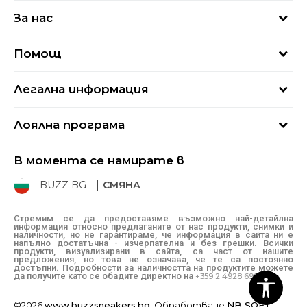
За нас
За нас
Помощ
Кариери
Най-често задавани въпроси
Магазини
Легална информация
Как да купя
Блог
Условия за ползване
Връщане
+359 2 4928 699
Лоялна програма
Политика за поверителност
Условия за доставка
online@buzzsneakers.bg
Sport&Bonus
Бисквитки
Как да подам сигнал?
В момента се намирате в
Sport&Bonus - регистрация
Oплаквания
Състояние на поръчката
BUZZ BG
СМЯНА
BUZZ Mарки
Рекламации
КЗП
Стремим се да предоставяме възможно най-детайлна
информация относно предлаганите от нас продукти, снимки и
Условия за покупка
наличности, но не гарантираме, че информация в сайта ни е
напълно достатъчна - изчерпателна и без грешки. Всички
Условия за връщане
продукти, визуализирани в сайта, са част от нашите
предложения, но това не означава, че те са постоянно
достъпни. Подробности за наличността на продуктите можете
да получите като се обадите директно на
+359 2 4928 699
©2026
www.buzzsneakers.bg
, Обработване
NB SOFT
.