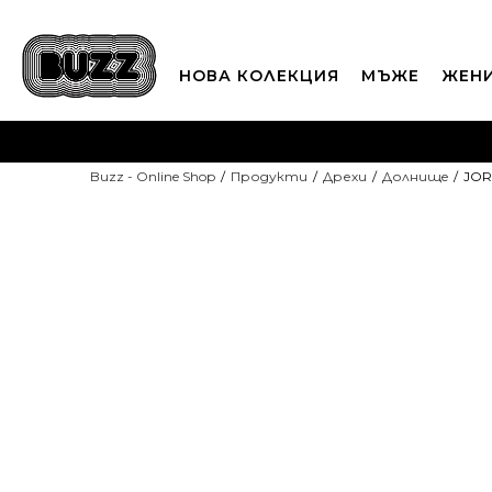
НОВА КОЛЕКЦИЯ
МЪЖЕ
ЖЕН
П
Buzz - Online Shop
Продукти
Дрехи
Долнищe
JOR
CLICK A