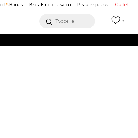
ort
&
Bonus
Влез в профила си
Регистрация
Outlet
Търсене
0
Е
Ж ПОВЕЧЕ
ищe W J FLT
FD7234-133
NTRZD
Известие за намаление
ена (ПЦД):
89,99
EUR
(
-
52
%
)
M
L
L