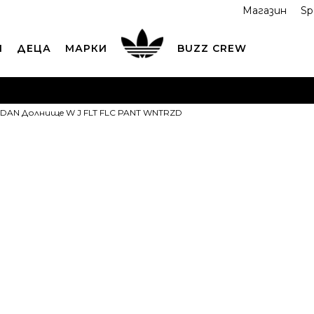
Магазин
Sp
И
ДЕЦА
МАРКИ
BUZZ CREW
ОРЪЧАЙТЕ ПО ТЕЛЕФОНА
+359 2 4928 699
ВИЖ ПОВЕЧ
DAN Долнищe W J FLT FLC PANT WNTRZD
ND COLLECT
Вземи поръчката си от наш магазин
ВИ
JORDAN Долн
FLC PANT W
42,95
EUR
Препоръчителна ц
XS
XS
S
S
M