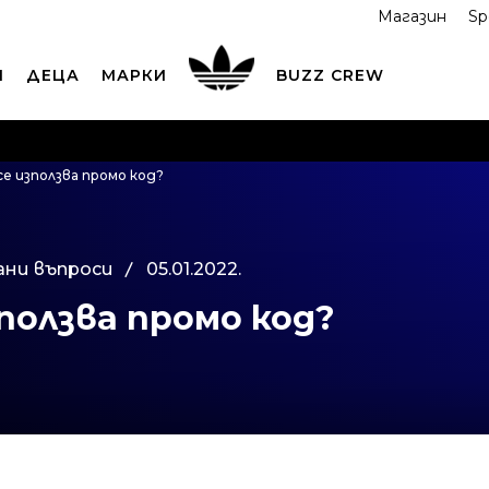
Магазин
Sp
И
ДЕЦА
МАРКИ
BUZZ CREW
ОРЪЧАЙТЕ ПО ТЕЛЕФОНА
+359 2 4928 699
ВИЖ ПОВЕЧ
се използва промо код?
ND COLLECT
Вземи поръчката си от наш магазин
ВИ
ани въпроси
05.01.2022.
зползва промо код?