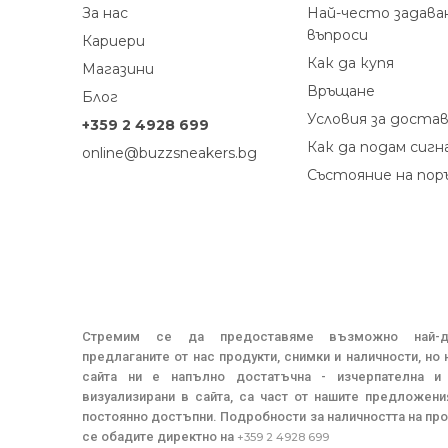
За нас
Най-често задава
въпроси
Кариери
Как да купя
Магазини
Връщане
Блог
Условия за доста
+359 2 4928 699
Как да подам сигн
online@buzzsneakers.bg
Състояние на пор
Стремим се да предоставяме възможно най-де
предлаганите от нас продукти, снимки и наличности, но
сайта ни е напълно достатъчна - изчерпателна и 
визуализирани в сайта, са част от нашите предложения
постоянно достъпни. Подробности за наличността на про
се обадите директно на
+359 2 4928 699