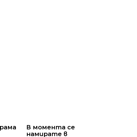
грама
В момента се
намирате в