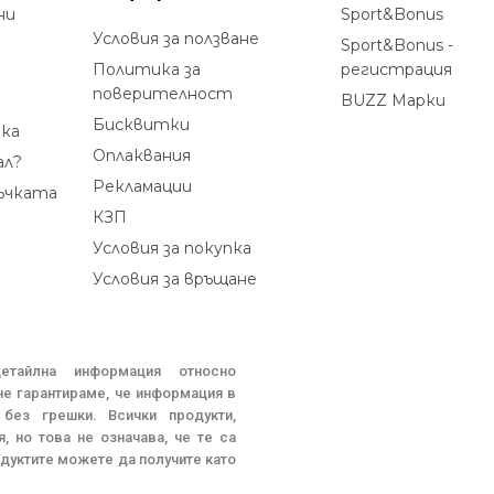
ни
Sport&Bonus
Условия за ползване
Sport&Bonus -
Политика за
регистрация
поверителност
BUZZ Mарки
Бисквитки
вка
Oплаквания
ал?
Рекламации
ъчката
КЗП
Условия за покупка
Условия за връщане
тайлна информация относно
 не гарантираме, че информация в
без грешки. Всички продукти,
, но това не означава, че те са
дуктите можете да получите като