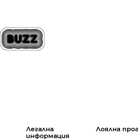
Легална
Лоялна про
информация