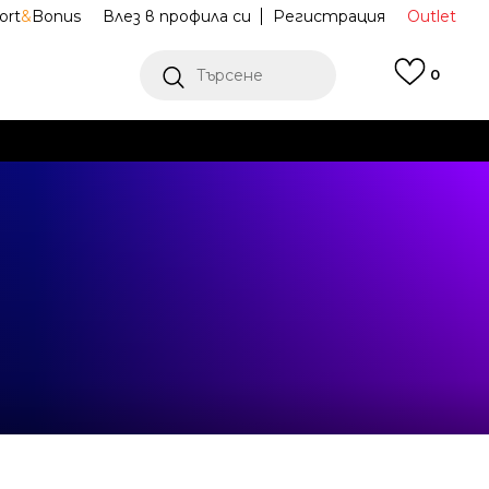
ort
&
Bonus
Влез в профила си
Регистрация
Outlet
Търсене
0
Е
Ж ПОВЕЧЕ