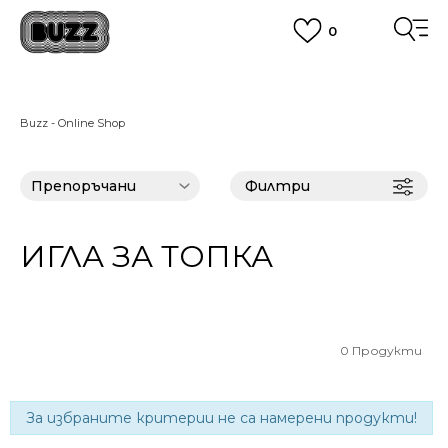
0
ПОРЪЧАЙТЕ ПО ТЕЛЕФОНА
+359 2 4928 699
ВИЖ ПОВЕЧЕ
CLICK AND COLLECT
Вземи поръчката си от наш магазин
Buzz - Online Shop
ВИЖ ПОВЕЧЕ
Филтри
ИГЛА ЗА ТОПКА
0
Продукти
За избраните критерии не са намерени продукти!