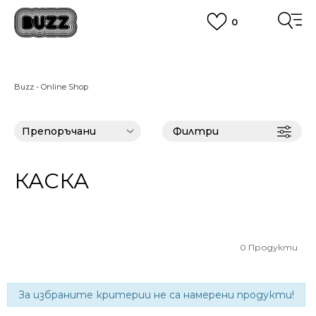
0
ПОРЪЧАЙТЕ ПО ТЕЛЕФОНА
+359 2 4928 699
ВИЖ ПОВЕЧЕ
CLICK AND COLLECT
Вземи поръчката си от наш магазин
Buzz - Online Shop
ВИЖ ПОВЕЧЕ
Филтри
КАСКА
0
Продукти
За избраните критерии не са намерени продукти!