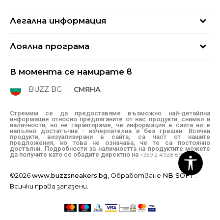
Кариери
Най-често задавани въпроси
Магазини
Легална информация
Как да купя
Блог
Условия за ползване
Връщане
+359 2 4928 699
Лоялна програма
Политика за поверителност
Условия за доставка
online@buzzsneakers.bg
Sport&Bonus
Бисквитки
Как да подам сигнал?
В момента се намирате в
Sport&Bonus - регистрация
Oплаквания
Състояние на поръчката
BUZZ BG
СМЯНА
BUZZ Mарки
Рекламации
КЗП
Стремим се да предоставяме възможно най-детайлна
информация относно предлаганите от нас продукти, снимки и
Условия за покупка
наличности, но не гарантираме, че информация в сайта ни е
напълно достатъчна - изчерпателна и без грешки. Всички
Условия за връщане
продукти, визуализирани в сайта, са част от нашите
предложения, но това не означава, че те са постоянно
достъпни. Подробности за наличността на продуктите можете
да получите като се обадите директно на
+359 2 4928 699
©2026
www.buzzsneakers.bg
, Обработване
NB SOFT
.
Всички права запазени.