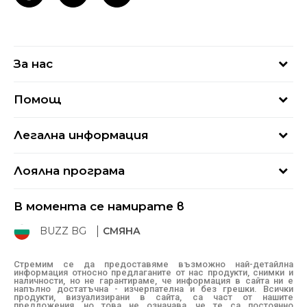
За нас
За нас
Помощ
Кариери
Най-често задавани въпроси
Магазини
Легална информация
Как да купя
Блог
Условия за ползване
Връщане
+359 2 4928 699
Лоялна програма
Политика за поверителност
Условия за доставка
online@buzzsneakers.bg
Sport&Bonus
Бисквитки
Как да подам сигнал?
В момента се намирате в
Sport&Bonus - регистрация
Oплаквания
Състояние на поръчката
BUZZ BG
СМЯНА
BUZZ Mарки
Рекламации
КЗП
Стремим се да предоставяме възможно най-детайлна
информация относно предлаганите от нас продукти, снимки и
Условия за покупка
наличности, но не гарантираме, че информация в сайта ни е
напълно достатъчна - изчерпателна и без грешки. Всички
Условия за връщане
продукти, визуализирани в сайта, са част от нашите
предложения, но това не означава, че те са постоянно