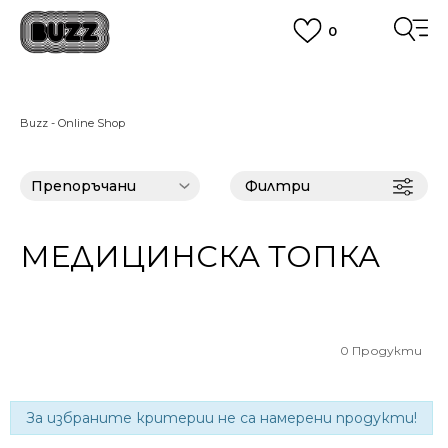
0
ПОРЪЧАЙТЕ ПО ТЕЛЕФОНА
+359 2 4928 699
ВИЖ ПОВЕЧЕ
CLICK AND COLLECT
Вземи поръчката си от наш магазин
Buzz - Online Shop
ВИЖ ПОВЕЧЕ
Филтри
МЕДИЦИНСКА ТОПКА
0
Продукти
За избраните критерии не са намерени продукти!