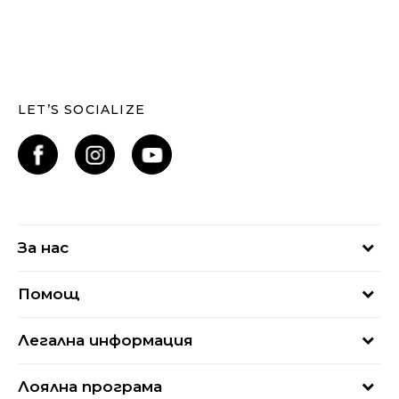
LET’S SOCIALIZE
За нас
За нас
Помощ
Кариери
Най-често задавани въпроси
Магазини
Легална информация
Как да купя
Блог
Условия за ползване
Връщане
+359 2 4928 699
Лоялна програма