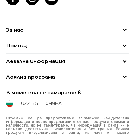
За нас
За нас
Помощ
Кариери
Най-често задавани въпроси
Магазини
Легална информация
Как да купя
Блог
Условия за ползване
Връщане
+359 2 4928 699
Лоялна програма
Политика за поверителност
Условия за доставка
online@buzzsneakers.bg
Sport&Bonus
Бисквитки
Как да подам сигнал?
В момента се намирате в
Sport&Bonus - регистрация
Oплаквания
Състояние на поръчката
BUZZ BG
СМЯНА
BUZZ Mарки
Рекламации
КЗП
Стремим се да предоставяме възможно най-детайлна
информация относно предлаганите от нас продукти, снимки и
Условия за покупка
наличности, но не гарантираме, че информация в сайта ни е
напълно достатъчна - изчерпателна и без грешки. Всички
Условия за връщане
продукти, визуализирани в сайта, са част от нашите