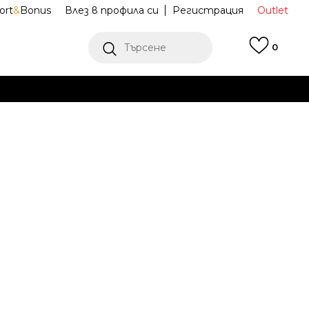
ort
&
Bonus
Влез в профила си
Регистрация
Outlet
Търсене
0
Е
Ж ПОВЕЧЕ
 Barbie™
211407-90H
Известие за намаление
последните 30 дни:
34,99
EUR
68,43
лв.
ена (ПЦД):
49,99
EUR
97,77
лв.
(
-
30
%
)