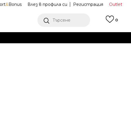
ort
&
Bonus
Влез в профила си
Регистрация
Outlet
Търсене
0
Е
Ж ПОВЕЧЕ
Select
3027222-001
Известие за намаление
последните 30 дни:
22,49
EUR
ена (ПЦД):
35,79
EUR
(
-
37
%
)