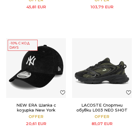
45,81
EUR
103,79
EUR
-10% С КОД
DAYS
NEW ERA Шапка с
LACOSTE Спортни
козирка New York
обувки L003 NEO SHOT
Yankees MLB Cord Black
225 6 SMA
OFFER
OFFER
9FORTY M-Crown
20,61
EUR
85,07
EUR