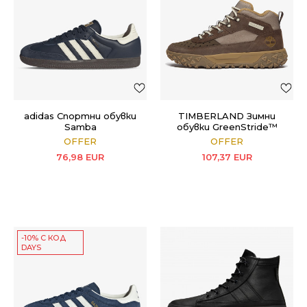
adidas Спортни обувки
TIMBERLAND Зимни
Samba
обувки GreenStride™
Motion 6
OFFER
OFFER
76,98
EUR
107,37
EUR
-10% С КОД
DAYS