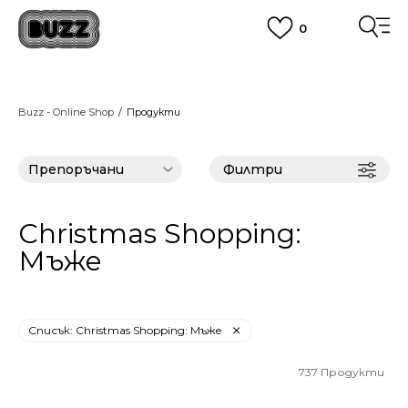
0
ПОРЪЧАЙТЕ ПО ТЕЛЕФОНА
+359 2 4928 699
ВИЖ ПОВЕЧЕ
CLICK AND COLLECT
Вземи поръчката си от наш магазин
Buzz - Online Shop
Продукти
ВИЖ ПОВЕЧЕ
Филтри
Christmas Shopping:
Мъже
Списък: Christmas Shopping: Мъже
737
Продукти