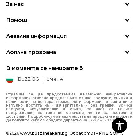
За нас
За нас
Помощ
Кариери
Най-често задавани въпроси
Магазини
Легална информация
Как да купя
Блог
Условия за ползване
Връщане
+359 2 4928 699
Лоялна програма
Политика за поверителност
Условия за доставка
online@buzzsneakers.bg
Sport&Bonus
Бисквитки
Как да подам сигнал?
В момента се намирате в
Sport&Bonus - регистрация
Oплаквания
Състояние на поръчката
BUZZ BG
СМЯНА
BUZZ Mарки
Рекламации
КЗП
Стремим се да предоставяме възможно най-детайлна
информация относно предлаганите от нас продукти, снимки и
Условия за покупка
наличности, но не гарантираме, че информация в сайта ни е
напълно достатъчна - изчерпателна и без грешки. Всички
Условия за връщане
продукти, визуализирани в сайта, са част от нашите
предложения, но това не означава, че те са постоянно
достъпни. Подробности за наличността на продуктите можете
да получите като се обадите директно на
+359 2 4928 699
©2026
www.buzzsneakers.bg
, Обработване
NB SOFT
.