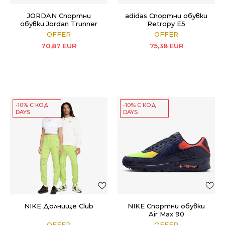
JORDAN Спортни
adidas Спортни обувки
обувки Jordan Trunner
Retropy E5
OFFER
OFFER
70,87
EUR
75,38
EUR
-10% С КОД
-10% С КОД
DAYS
DAYS
NIKE Долнищe Club
NIKE Спортни обувки
Air Max 90
OFFER
OFFER