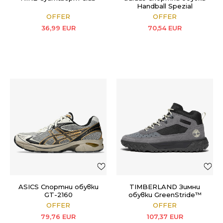
Handball Spezial
OFFER
OFFER
36,99
EUR
70,54
EUR
ASICS Спортни обувки
TIMBERLAND Зимни
GT-2160
обувки GreenStride™
Motion 6
OFFER
OFFER
79,76
EUR
107,37
EUR