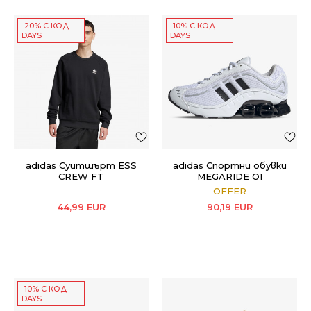
-20% С КОД
-10% С КОД
DAYS
DAYS
adidas Суитшърт ESS
adidas Спортни обувки
CREW FT
MEGARIDE O1
OFFER
44,99
EUR
90,19
EUR
-10% С КОД
DAYS