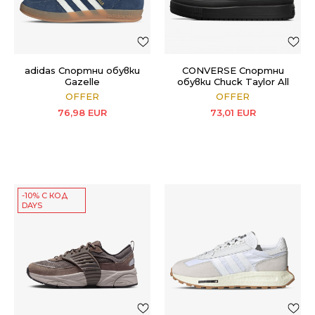
adidas Спортни обувки
CONVERSE Спортни
Gazelle
обувки Chuck Taylor All
Star Equip
OFFER
OFFER
76,98
EUR
73,01
EUR
-10% С КОД
DAYS