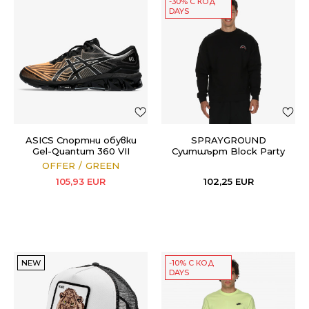
-30% С КОД
DAYS
ASICS Спортни обувки
SPRAYGROUND
Gel-Quantum 360 VII
Суитшърт Block Party
OFFER
GREEN
105,93
EUR
102,25
EUR
NEW
-10% С КОД
DAYS