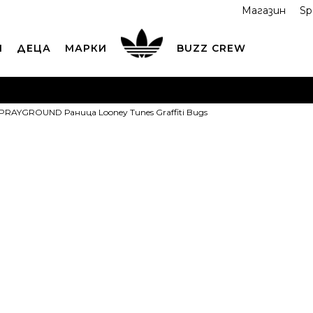
Магазин
Sp
И
ДЕЦА
МАРКИ
BUZZ CREW
ОРЪЧАЙТЕ ПО ТЕЛЕФОНА
+359 2 4928 699
ВИЖ ПОВЕЧ
PRAYGROUND Раница Looney Tunes Graffiti Bugs
ND COLLECT
Вземи поръчката си от наш магазин
ВИ
SPRAYGROUN
Looney Tunes 
1
OFFER
89,98
EUR
Най-ниска цена в 
Препоръчителна ц