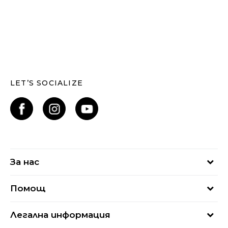
LET’S SOCIALIZE
За нас
За нас
Помощ
Кариери
Най-често задавани въпроси
Магазини
Легална информация
Как да купя
Блог