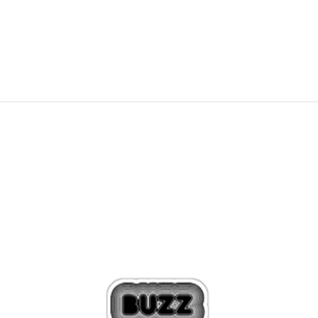
129,99
EUR
254,24
лв.