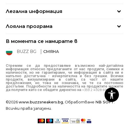
Кариери
Най-често задавани въпроси
Магазини
Легална информация
Как да купя
Блог
Условия за ползване
Връщане
+359 2 4928 699
Лоялна програма
Политика за поверителност
Условия за доставка
online@buzzsneakers.bg
Sport&Bonus
Бисквитки
Как да подам сигнал?
В момента се намирате в
Sport&Bonus - регистрация
Oплаквания
Състояние на поръчката
BUZZ BG
СМЯНА
BUZZ Mарки
Рекламации
КЗП
Стремим се да предоставяме възможно най-детайлна
информация относно предлаганите от нас продукти, снимки и
Условия за покупка
наличности, но не гарантираме, че информация в сайта ни е
напълно достатъчна - изчерпателна и без грешки. Всички
Условия за връщане
продукти, визуализирани в сайта, са част от нашите
предложения, но това не означава, че те са постоянно
достъпни. Подробности за наличността на продуктите можете
да получите като се обадите директно на
+359 2 4928 699
©2026
www.buzzsneakers.bg
, Обработване
NB SOFT
.
Всички права запазени.