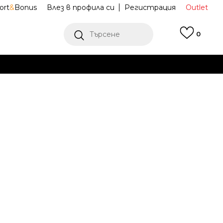
ort
&
Bonus
Влез в профила си
Регистрация
Outlet
Търсене
0
Е
Ж ПОВЕЧЕ
eritage 2.0
II0576-320
Известие за намаление
ена (ПЦД):
39,99
EUR