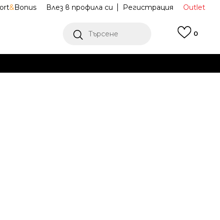
ort
&
Bonus
Влез в профила си
Регистрация
Outlet
Търсене
0
Е
Ж ПОВЕЧЕ
анта Heritage
DB0490-633
Известие за намаление
последните 30 дни:
18,40
EUR
ена (ПЦД):
23,00
EUR
(
-
20
%
)