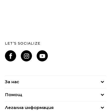
LET’S SOCIALIZE
За нас
За нас
Помощ
Кариери
Най-често задавани въпроси
Магазини
Легална информация