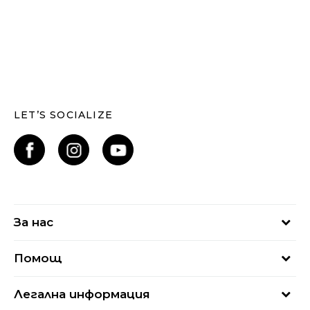
LET’S SOCIALIZE
За нас
За нас
Помощ
Кариери
Най-често задавани въпроси
Магазини
Легална информация
Как да купя
Блог