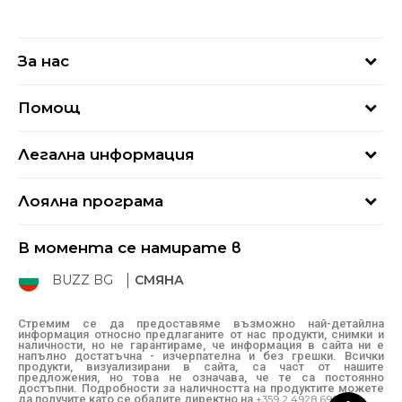
За нас
За нас
Помощ
Кариери
Най-често задавани въпроси
Магазини
Легална информация
Как да купя
Блог
Условия за ползване
Връщане
+359 2 4928 699
Лоялна програма
Политика за поверителност
Условия за доставка
online@buzzsneakers.bg
Sport&Bonus
Бисквитки
Как да подам сигнал?
В момента се намирате в
Sport&Bonus - регистрация
Oплаквания
Състояние на поръчката
BUZZ BG
СМЯНА
BUZZ Mарки
Рекламации
КЗП
Стремим се да предоставяме възможно най-детайлна
информация относно предлаганите от нас продукти, снимки и
Условия за покупка
наличности, но не гарантираме, че информация в сайта ни е
напълно достатъчна - изчерпателна и без грешки. Всички
Условия за връщане
продукти, визуализирани в сайта, са част от нашите
предложения, но това не означава, че те са постоянно
достъпни. Подробности за наличността на продуктите можете
да получите като се обадите директно на
+359 2 4928 699