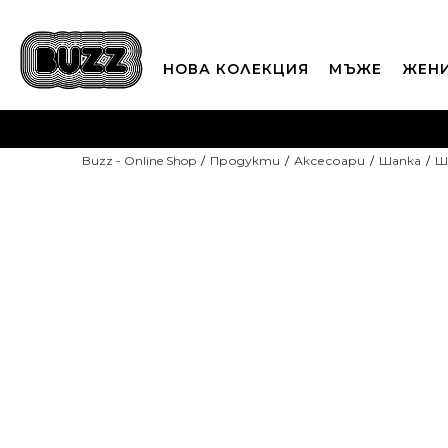
НОВА КОЛЕКЦИЯ
МЪЖЕ
ЖЕН
П
Buzz - Online Shop
Продукти
Аксесоари
Шапка
Ш
CLICK A