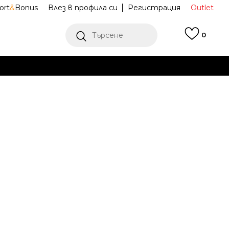
ort
&
Bonus
Влез в профила си
Регистрация
Outlet
Търсене
0
Е
Ж ПОВЕЧЕ
ка с козирка
60595198
um 90
Известие за намаление
последните 30 дни:
18,40
EUR
35,99
лв.