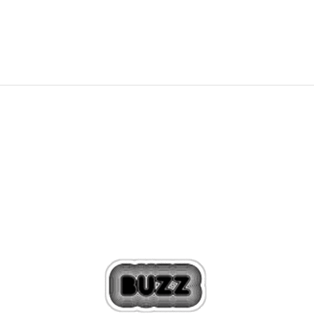
19,43
EUR
38,00
лв.