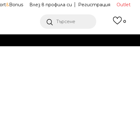
ort
&
Bonus
Влез в профила си
Регистрация
Outlet
Търсене
0
Е
Ж ПОВЕЧЕ
и екипи
76N279-X5C
-3г.
Е НАЛИЧЕН