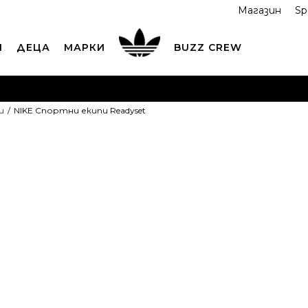
Магазин
Sp
И
ДЕЦА
МАРКИ
BUZZ CREW
ОРЪЧАЙТЕ ПО ТЕЛЕФОНА
+359 2 4928 699
ВИЖ ПОВЕЧ
и
NIKE Спортни екипи Readyset
ND COLLECT
Вземи поръчката си от наш магазин
ВИ
NIKE Спортн
Readyset
2T
18-
4T
3-4г.
3T
2
24м.
ПРОДУКТЪТ НЕ 