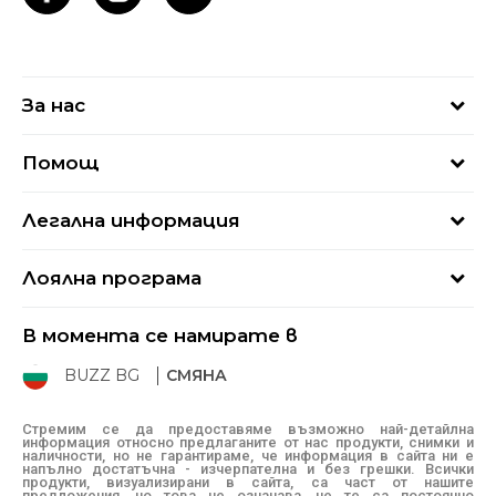
За нас
За нас
Помощ
Кариери
Най-често задавани въпроси
Магазини
Легална информация
Как да купя
Блог
Условия за ползване
Връщане
+359 2 4928 699
Лоялна програма
Политика за поверителност
Условия за доставка
online@buzzsneakers.bg
Sport&Bonus
Бисквитки
Как да подам сигнал?
В момента се намирате в
Sport&Bonus - регистрация
Oплаквания
Състояние на поръчката
BUZZ BG
СМЯНА
BUZZ Mарки
Рекламации
КЗП
Стремим се да предоставяме възможно най-детайлна
информация относно предлаганите от нас продукти, снимки и
Условия за покупка
наличности, но не гарантираме, че информация в сайта ни е
напълно достатъчна - изчерпателна и без грешки. Всички
Условия за връщане
продукти, визуализирани в сайта, са част от нашите
предложения, но това не означава, че те са постоянно