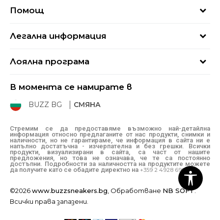
За нас
Помощ
Кариери
Най-често задавани въпроси
Магазини
Легална информация
Как да купя
Блог
Условия за ползване
Връщане
+359 2 4928 699
Лоялна програма
Политика за поверителност
Условия за доставка
online@buzzsneakers.bg
Sport&Bonus
Бисквитки
Как да подам сигнал?
В момента се намирате в
Sport&Bonus - регистрация
Oплаквания
Състояние на поръчката
BUZZ BG
СМЯНА
BUZZ Mарки
Рекламации
КЗП
Стремим се да предоставяме възможно най-детайлна
информация относно предлаганите от нас продукти, снимки и
Условия за покупка
наличности, но не гарантираме, че информация в сайта ни е
напълно достатъчна - изчерпателна и без грешки. Всички
Условия за връщане
продукти, визуализирани в сайта, са част от нашите
предложения, но това не означава, че те са постоянно
достъпни. Подробности за наличността на продуктите можете
да получите като се обадите директно на
+359 2 4928 699
©2026
www.buzzsneakers.bg
, Обработване
NB SOFT
.
Всички права запазени.