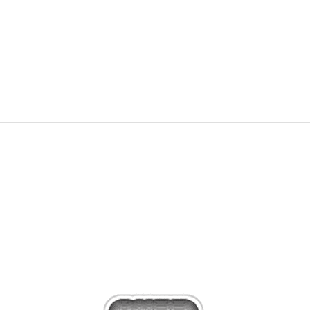
adidas Спортни обувки Campus 00s WTR
149,99
EUR
293,35
лв.