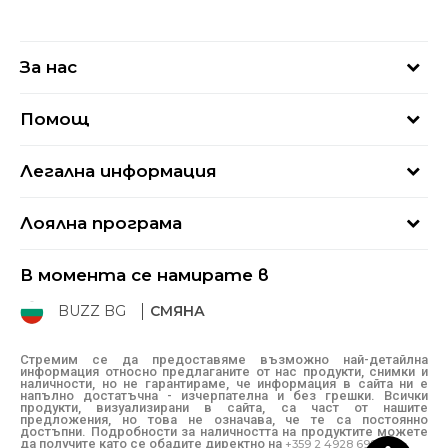
За нас
За нас
Помощ
Кариери
Най-често задавани въпроси
Магазини
Легална информация
Как да купя
Блог
Условия за ползване
Връщане
+359 2 4928 699
Лоялна програма
Политика за поверителност
Условия за доставка
online@buzzsneakers.bg
Sport&Bonus
Бисквитки
Как да подам сигнал?
В момента се намирате в
Sport&Bonus - регистрация
Oплаквания
Състояние на поръчката
BUZZ BG
СМЯНА
BUZZ Mарки
Рекламации
КЗП
Стремим се да предоставяме възможно най-детайлна
информация относно предлаганите от нас продукти, снимки и
Условия за покупка
наличности, но не гарантираме, че информация в сайта ни е
напълно достатъчна - изчерпателна и без грешки. Всички
Условия за връщане
продукти, визуализирани в сайта, са част от нашите
предложения, но това не означава, че те са постоянно
достъпни. Подробности за наличността на продуктите можете
да получите като се обадите директно на
+359 2 4928 699