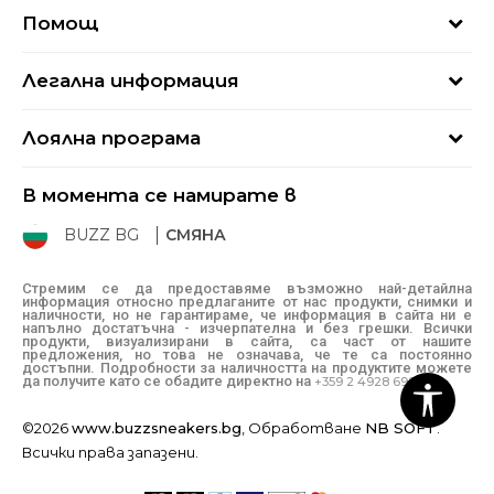
За нас
Помощ
Кариери
Най-често задавани въпроси
Магазини
Легална информация
Как да купя
Блог
Условия за ползване
Връщане
+359 2 4928 699
Лоялна програма
Политика за поверителност
Условия за доставка
online@buzzsneakers.bg
Sport&Bonus
Бисквитки
Как да подам сигнал?
В момента се намирате в
Sport&Bonus - регистрация
Oплаквания
Състояние на поръчката
BUZZ BG
СМЯНА
BUZZ Mарки
Рекламации
КЗП
Стремим се да предоставяме възможно най-детайлна
информация относно предлаганите от нас продукти, снимки и
Условия за покупка
наличности, но не гарантираме, че информация в сайта ни е
напълно достатъчна - изчерпателна и без грешки. Всички
Условия за връщане
продукти, визуализирани в сайта, са част от нашите
предложения, но това не означава, че те са постоянно
достъпни. Подробности за наличността на продуктите можете
да получите като се обадите директно на
+359 2 4928 699
©2026
www.buzzsneakers.bg
, Обработване
NB SOFT
.
Всички права запазени.