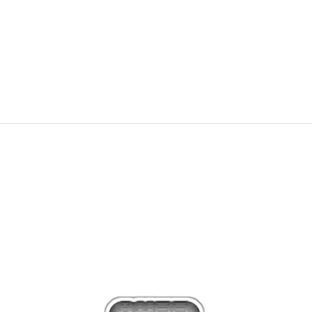
NIKE Спортни обувки NIKE AIR MAX 90 NN GS SITA
OFFER
73,62
EUR