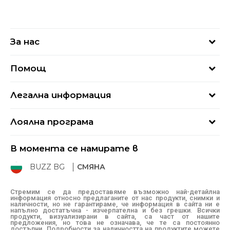
За нас
За нас
Помощ
Кариери
Най-често задавани въпроси
Магазини
Легална информация
Как да купя
Блог
Условия за ползване
Връщане
+359 2 4928 699
Лоялна програма
Политика за поверителност
Условия за доставка
online@buzzsneakers.bg
Sport&Bonus
Бисквитки
Как да подам сигнал?
В момента се намирате в
Sport&Bonus - регистрация
Oплаквания
Състояние на поръчката
BUZZ BG
СМЯНА
BUZZ Mарки
Рекламации
КЗП
Стремим се да предоставяме възможно най-детайлна
информация относно предлаганите от нас продукти, снимки и
Условия за покупка
наличности, но не гарантираме, че информация в сайта ни е
напълно достатъчна - изчерпателна и без грешки. Всички
Условия за връщане
продукти, визуализирани в сайта, са част от нашите
предложения, но това не означава, че те са постоянно
достъпни. Подробности за наличността на продуктите можете