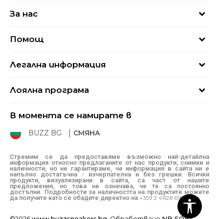
За нас
За нас
Помощ
Кариери
Най-често задавани въпроси
Магазини
Легална информация
Как да купя
Блог
Условия за ползване
Връщане
+359 2 4928 699
Лоялна програма
Политика за поверителност
Условия за доставка
online@buzzsneakers.bg
Sport&Bonus
Бисквитки
Как да подам сигнал?
В момента се намирате в
Sport&Bonus - регистрация
Oплаквания
Състояние на поръчката
BUZZ BG
СМЯНА
BUZZ Mарки
Рекламации
КЗП
Стремим се да предоставяме възможно най-детайлна
информация относно предлаганите от нас продукти, снимки и
Условия за покупка
наличности, но не гарантираме, че информация в сайта ни е
напълно достатъчна - изчерпателна и без грешки. Всички
Условия за връщане
продукти, визуализирани в сайта, са част от нашите
предложения, но това не означава, че те са постоянно
достъпни. Подробности за наличността на продуктите можете
да получите като се обадите директно на
+359 2 4928 699
©2026
www.buzzsneakers.bg
, Обработване
NB SOFT
.