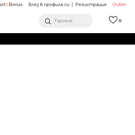
ort
&
Bonus
Влез в профила си
Регистрация
Outlet
Търсене
0
Е
Ж ПОВЕЧЕ
 обувки Air
DZ1847-200
ow
6.5
6.5
37.5
7
38
24
7.5
38.5
8
39
25
3
23.5
24.5
41
10
42