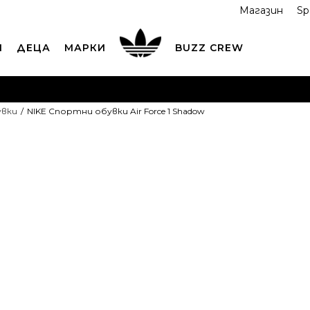
Магазин
Sp
И
ДЕЦА
МАРКИ
BUZZ CREW
ОРЪЧАЙТЕ ПО ТЕЛЕФОНА
+359 2 4928 699
ВИЖ ПОВЕЧ
увки
NIKE Спортни обувки Air Force 1 Shadow
ND COLLECT
Вземи поръчката си от наш магазин
ВИ
NIKE Спортни
Force 1 Shad
8
5
35.5
5.5
36
6
3
22
22.5
2
8.5
40
9
40.5
9.5